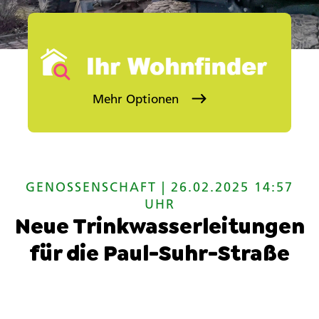
Mehr Optionen
Stadtteil (Mehrfachauswahl)
Sie kö
Objektkategorie auswählen
Kategorie
GENOSSENSCHAFT | 26.02.2025 14:57
SUCHEN
UHR
Neue Trinkwasserleitungen
für die Paul-Suhr-Straße