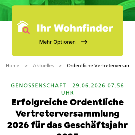
Mehr Optionen
Stadtteil (Mehrfachauswahl)
Sie kö
Objektkategorie auswählen
Home
>
Aktuelles
>
Ordentliche Vertreterversam
Kategorie
SUCHEN
GENOSSENSCHAFT | 29.06.2026 07:56
UHR
Erfolgreiche Ordentliche
Vertreterversammlung
2026 für das Geschäftsjahr