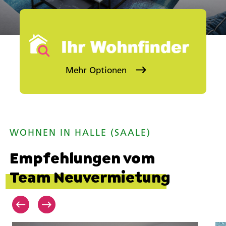
Mehr Optionen
Stadtteil (Mehrfachauswahl)
Sie kö
Objektkategorie auswählen
Kategorie
WOHNEN IN HALLE (SAALE)
SUCHEN
Empfehlungen vom
Team Neuvermietung