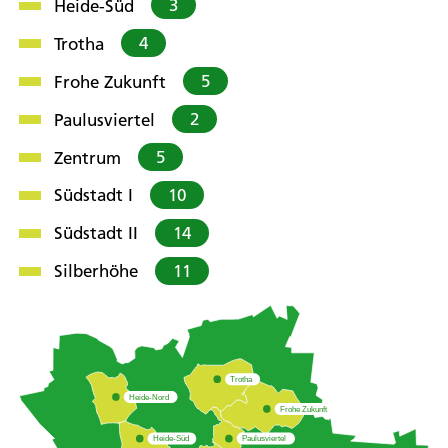
3
Heide-Süd
4
Trotha
5
Frohe Zukunft
2
Paulusviertel
5
Zentrum
10
Südstadt I
14
Südstadt II
11
Silberhöhe
Trotha
Heide-Nord
Frohe Zukunft
Heide-Süd
Paulusviertel