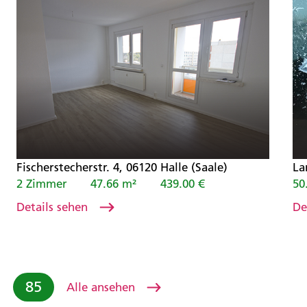
Fischerstecherstr. 4, 06120 Halle (Saale)
La
2 Zimmer
47.66 m²
439.00 €
50
Details sehen
De
85
Alle ansehen