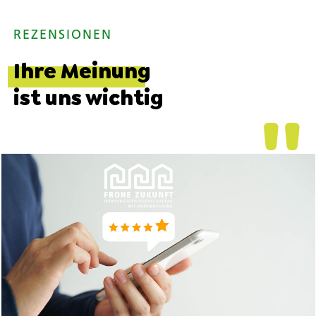
REZENSIONEN
Ihre Meinung
ist uns wichtig
''
''
''
''
''