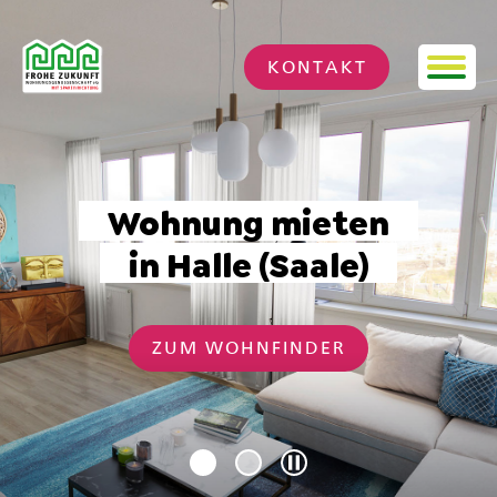
Startseite
KONTAKT
Wohnung mieten
Sommer
in Halle (Saale)
Highlight
ZUM WOHNFINDER
ZUM ANGEBOT