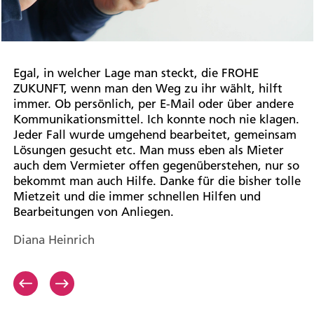
Egal, in welcher Lage man steckt, die FROHE
Also wir als junge Familie können nicht klagen.
Sehr freundliche Beratung und zuvorkommendes
Ich bin mega zufrieden. Hatte nie Schwierigkeiten
Toller Service, ein Anruf, sofortige Lösung für alle
ZUKUNFT, wenn man den Weg zu ihr wählt, hilft
Kleinere Anliegen werden freundlich und überaus
Personal. Sehr freundlich und hilfsbereit.
mit dem Vermieter.
Fragen und Probleme. Ich wohne sehr gern bei der
immer. Ob persönlich, per E-Mail oder über andere
zügig oder mit exakter Terminierung erledigt.
Kompetent beantworten sie jede Frage. Kann ich
FROHE ZUKUNFT Wohnungsgenossenschaft.
Mandy Müller
Kommunikationsmittel. Ich konnte noch nie klagen.
Erreichbarkeit ist super. Wir hatten bis jetzt nur
nur empfehlen.
Mary Weber
Jeder Fall wurde umgehend bearbeitet, gemeinsam
nette, freundliche und qualitativ hochwertige
Katja Naumann
Lösungen gesucht etc. Man muss eben als Mieter
Service-Arbeit als Resonanz auf unsere Anliegen
auch dem Vermieter offen gegenüberstehen, nur so
erhalten. Auf noch viele tolle Jahre, so hoffen wir.
bekommt man auch Hilfe. Danke für die bisher tolle
Sebastian Fehse
Mietzeit und die immer schnellen Hilfen und
Bearbeitungen von Anliegen.
Diana Heinrich